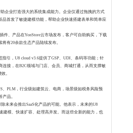
成平台，帮助企业打造强大的系统集成能力。企业仅通过拖拽的方式
新品首发了敏捷建模功能，帮助企业快速搭建表单和简单应
插件、产品在YonStore云市场发布，客户可自助购买，下载
将有20余款生态产品陆续发布。
 cloud v3.6提供了GSP、UDI、条码等功能；针
供应商连接，在B2C领域与门店、会员、商城打通，从而支撑敏
增效。
MES、PLM，行业级如建筑云、电商，场景级如税务风险预
等产品。
排除未来会推出SaaS化产品的可能。他表示，未来的U8
快速建模、快速扩容、处理高并发。而这些全新的能力，也