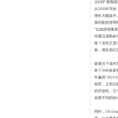
云ERP“新瓶
从2020年
增长大幅提升
展匹配的管理
“比如疫情爆
何通过成熟的
路？这些正是U
验，满足他们
纵观当下成长型
务了5000
年赢得“202
然而，之所以能
的开放性。它
友商不同的技
同时，U8 