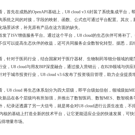
，首先在成熟的OpenAPI基础上，U8 cloud v3.6封装了系统集
构系统之间的对接，字段的映射、函数、公式也可通过平台配置。其次，
化场景诉求，补充原有产品在这方面的缺失。
发了ISV增值服务平台。通过这个平台，U8 cloud的生态伙伴可将补丁、
不仅可以提高生态伙伴的收益，还可共同服务企业数智化转型。据悉，后续
，针对于医药行业，结合国家对于医疗器材、生物制药等细分领域的规范指引，U8
业，U8 cloud与用友BIP深度融合，通过接入营销云，在B2B领域与
对于城市投资行业，U8 cloud v3.6发布了投资项目管理，助力企业提质
，U8 cloud 将生态体系划分为四大层级，即平台级如信创，领域级如
次新品在各个层级均有所加强，并推出了数智医药、数智MES、数智税务
，纪录还透露了另一大信号，就是将会对U8 cloud进行云原生改造，不
在强化内核的基础上打造全新的技术平台，让它更能适应企业的快速发展，可
ud赢得增量市场。