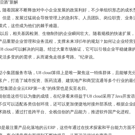
装旧酒”新解
开始，随着国家不断释放对中小企业发展的政策利好，不少单组织形态的成
。但是，发展过猛就会导致管理上的急刹车。人员团队、岗位职责、业务
模式，这些成为他们的棘手难题。
发以后，相关基因检测、生物制剂的企业瞬间壮大。随着规模的快速扩展
产品重塑企业管理和业务流程，支撑未来3到5年的规划？如何让企业经营
8 cloud可以解决的问题。经过大量市场验证，它可以引领企业平稳健康的
灵活多变的的需求，从而避免走很多弯路。”纪录说。
小集团服务市场，U8 cloud算得上是唯一聚焦这一特殊群体，且能够充
多家客户，打造了城市投资、医药流通、建筑地产和商贸流通等多个行业的
1小型集团企业云ERP第一名”的殊荣也是实至名归。
创造这些引以为傲的成绩，在纪录看来得益于U8 cloud采用了Java
不仅可以适配各类信创环境，还可以更加便捷地对接外部系统，根据企业
术路线，通过打造跨平台、全栈信创的产品能力，推进软件国产化进程。
cloud是最注重产品化落地的云ERP，这些年通过在技术探索和平台能力