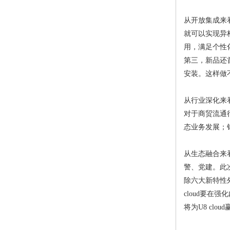
从开放集成来看
就可以实现异
用，满足个性
第三，新品还首
安装。这样做
从行业深化来看
对于商贸流通行
态业务发展；针
从生态融合来看
警、党建。此
除六大新特性外
cloud要
将为U8 clo