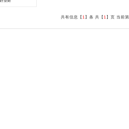
好业财
共有信息【
1
】条
共【
1
】页
当前
1
2
3
4
5
6