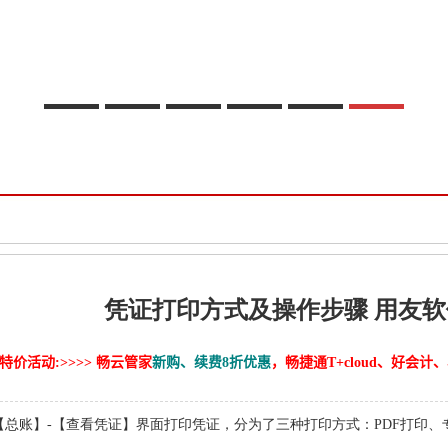
凭证打印方式及操作步骤 用友
特价活动:>>>> 畅云管家
新购、续费8折优惠
，畅捷通T+cloud、好会
在【总账】-【查看凭证】界面打印凭证，分为了三种打印方式：PDF打印