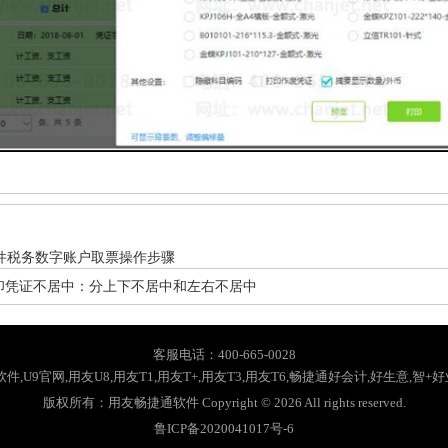
件税务数字账户取票操作步骤
打印凭证不居中：分上下不居中和左右不居中
客服电话：
400-665-0028
,U9官网,用友U8,用友T1,用友T+,用友T3,用友T6,畅捷通好会计,好生意,
版权所有：用友畅捷通软件 Copyright © 2026 All rights reserved.
鲁ICP备2020041017号-6