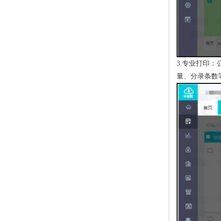
3.专业打印
量、分录条数