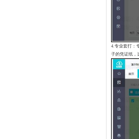
4.专业套打
子的凭证纸，