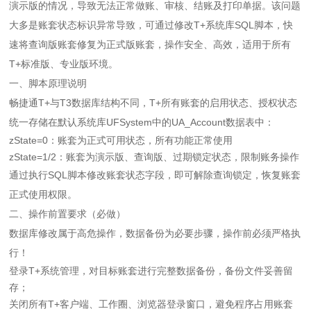
演示版的情况，导致无法正常做账、审核、结账及打印单据。该问题
大多是账套状态标识异常导致，可通过修改T+系统库SQL脚本，快
速将查询版账套修复为正式版账套，操作安全、高效，适用于所有
T+标准版、专业版环境。
一、脚本原理说明
畅捷通T+与T3数据库结构不同，T+所有账套的启用状态、授权状态
统一存储在默认系统库UFSystem中的UA_Account数据表中：
zState=0：账套为正式可用状态，所有功能正常使用
zState=1/2：账套为演示版、查询版、过期锁定状态，限制账务操作
通过执行SQL脚本修改账套状态字段，即可解除查询锁定，恢复账套
正式使用权限。
二、操作前置要求（必做）
数据库修改属于高危操作，数据备份为必要步骤，操作前必须严格执
行！
登录T+系统管理，对目标账套进行完整数据备份，备份文件妥善留
存；
关闭所有T+客户端、工作圈、浏览器登录窗口，避免程序占用账套