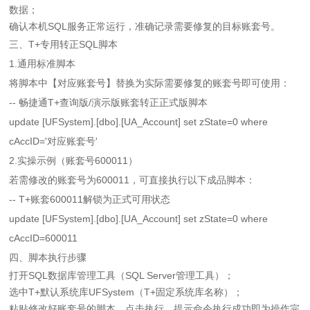
数据；
确认本机SQL服务正常运行，准确记录需要修复的目标账套号。
三、T+专用转正SQL脚本
1.通用标准脚本
将脚本中【对应账套号】替换为实际需要修复的账套号即可使用：
-- 畅捷通T+查询版/演示版账套转正正式版脚本
update [UFSystem].[dbo].[UA_Account] set zState=0 where
cAccID='对应账套号'
2.实操示例（账套号600011）
若需修改的账套号为600011，可直接执行以下成品脚本：
-- T+账套600011解锁为正式可用状态
update [UFSystem].[dbo].[UA_Account] set zState=0 where
cAccID=600011
四、脚本执行步骤
打开SQL数据库管理工具（SQL Server管理工具）；
选中T+默认系统库UFSystem（T+固定系统库名称）；
粘贴修改好账套号的脚本，点击执行，提示命令执行成功即为操作完