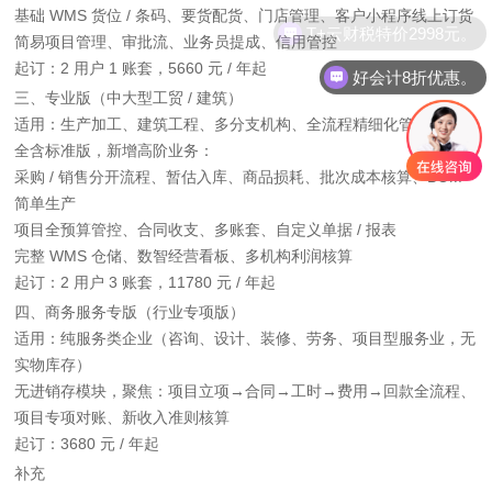
基础 WMS 货位 / 条码、要货配货、门店管理、客户小程序线上订货
T+云财税特价2998元。
简易项目管理、审批流、业务员提成、信用管控
起订：2 用户 1 账套，5660 元 / 年起
好会计8折优惠。
三、专业版（中大型工贸 / 建筑）
适用：生产加工、建筑工程、多分支机构、全流程精细化管控企业
全含标准版，新增高阶业务：
采购 / 销售分开流程、暂估入库、商品损耗、批次成本核算、BOM
简单生产
项目全预算管控、合同收支、多账套、自定义单据 / 报表
完整 WMS 仓储、数智经营看板、多机构利润核算
起订：2 用户 3 账套，11780 元 / 年起
四、商务服务专版（行业专项版）
适用：纯服务类企业（咨询、设计、装修、劳务、项目型服务业，无
实物库存）
无进销存模块，聚焦：项目立项→合同→工时→费用→回款全流程、
项目专项对账、新收入准则核算
起订：3680 元 / 年起
补充