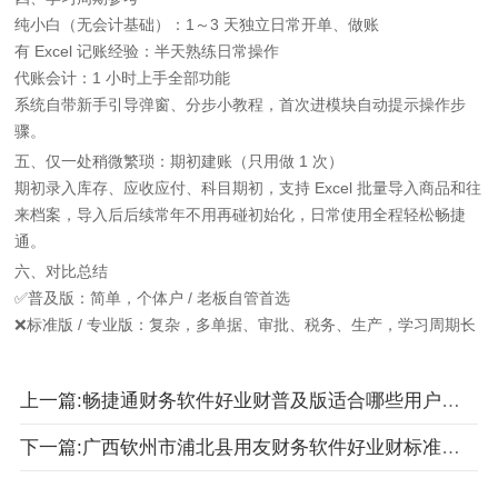
纯小白（无会计基础）：1～3 天独立日常开单、做账
有 Excel 记账经验：半天熟练日常操作
代账会计：1 小时上手全部功能
系统自带新手引导弹窗、分步小教程，首次进模块自动提示操作步
骤。
五、仅一处稍微繁琐：期初建账（只用做 1 次）
期初录入库存、应收应付、科目期初，支持 Excel 批量导入商品和往
来档案，导入后后续常年不用再碰初始化，日常使用全程轻松畅捷
通。
六、对比总结
✅普及版：简单，个体户 / 老板自管首选
❌标准版 / 专业版：复杂，多单据、审批、税务、生产，学习周期长
上一篇:畅捷通财务软件好业财普及版适合哪些用户哪些行业企业公司
下一篇:广西钦州市浦北县用友财务软件好业财标准版一年多少钱