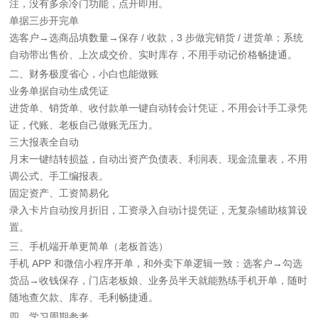
注，没有多余冷门功能，点开即用。
单据三步开完单
选客户→选商品填数量→保存 / 收款，3 步做完销货 / 进货单；系统
自动带出售价、上次成交价、实时库存，不用手动记价格畅捷通。
二、财务极度省心，小白也能做账
业务单据自动生成凭证
进货单、销货单、收付款单一键自动转会计凭证，不用会计手工录凭
证，代账、老板自己做账无压力。
三大报表全自动
月末一键结转损益，自动出资产负债表、利润表、现金流量表，不用
调公式、手工编报表。
固定资产、工资简易化
录入卡片自动按月折旧，工资录入自动计提凭证，无复杂辅助核算设
置。
三、手机端开单更简单（老板首选）
手机 APP 和微信小程序开单，和外卖下单逻辑一致：选客户→勾选
货品→收钱保存，门店老板娘、业务员半天就能熟练手机开单，随时
随地查欠款、库存、毛利畅捷通。
四、学习周期参考