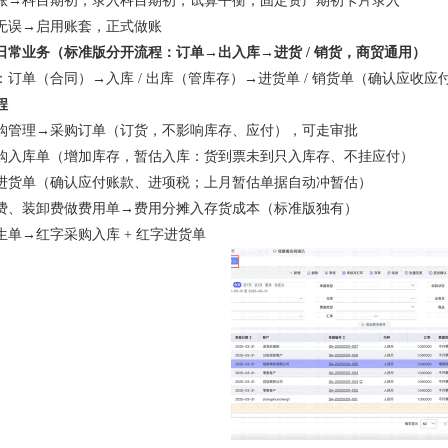
账→科目期初，录入科目期初，试算平衡；固定资产期初卡片录入
无误→启用账套，正式做账
日常业务（标准版分开流程：订单→出入库→进货 / 销货，商贸通用）
订单（合同）→入库 / 出库（管库存）→进货单 / 销货单（确认应收应
程
购管理→采购订单（订货，不影响库存、应付），可走审批
购入库单（增加库存，暂估入库：货到票未到只入库存、不挂应付）
进货单（确认应付账款、进项税；上月暂估单据自动冲暂估）
费、装卸费做费用单→费用分摊入存货成本（标准版独有）
生单→红字采购入库 + 红字进货单