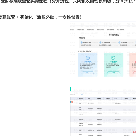
好业财标准版全套实操流程（分开流程、关闭预收自动核销版，分 4 大块
新建账套 + 初始化（新账必做，一次性设置）
1
2
3
4
5
6