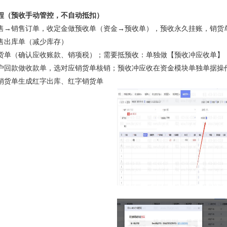
程（预收手动管控，不自动抵扣）
售→销售订单，收定金做预收单（资金→预收单），预收永久挂账，销货
售出库单（减少库存）
货单（确认应收账款、销项税）；需要抵预收：单独做【预收冲应收单】
户回款做收款单，选对应销货单核销；预收冲应收在资金模块单独单据操
销货单生成红字出库、红字销货单