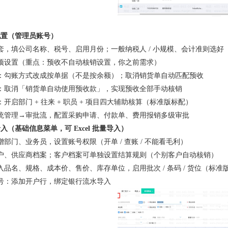
配置（管理员账号）
套，填公司名称、税号、启用月份；一般纳税人 / 小规模、会计准则选好
项设置（重点：预收不自动核销设置，你之前需求）
：勾账方式改成按单据（不是按余额）；取消销货单自动匹配预收
：取消「销货单自动使用预收款」，实现预收全部手动核销
开启部门 + 往来 + 职员 + 项目四大辅助核算（标准版标配）
统管理→审批流，配置采购申请、付款单、费用报销多级审批
入（基础信息菜单，可 Excel 批量导入）
部门、业务员，设置账号权限（开单 / 查账 / 不能看毛利）
户、供应商档案；客户档案可单独设置结算规则（个别客户自动核销）
品名、规格、成本价、售价、库存单位，启用批次 / 条码 / 货位（标准
号：添加开户行，绑定银行流水导入