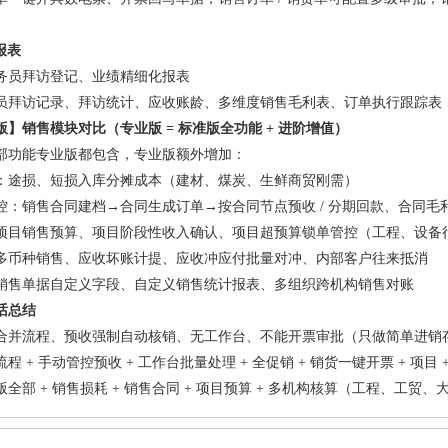
报表
务员拜访登记、业绩精细化报表
员拜访记录、拜访统计、应收账龄、多维度销售毛利表、订单执行跟踪表
】销售模块对比（专业版 = 标准版全功能 + 进阶增值）
部功能专业版都包含，专业版额外增加：
：途损、短损入库分摊成本（建材、煤炭、生鲜商贸刚需）
控：销售合同建档→合同生成订单→按合同节点预收 / 分期回款、合同毛
项目销售预算、项目阶段性收入确认、项目超预算锁单管控（工程、设备
多币种销售、应收坏账计提、应收冲应付批量对冲、内部客户往来抵消
销售单据自定义字段、自定义销售统计报表、多组织跨机构销售对账
话总结
合并流程、预收强制自动核销、无工作台、不能开票审批（只做简单进销
程 + 手动管控预收 + 工作台批量处理 + 全促销 + 销货一键开票 + 项
全部 + 销售损耗 + 销售合同 + 项目预算 + 多机构核算（工程、工贸