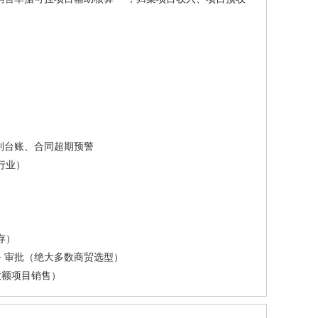
利台账、合同超期预警
行业）
存）
目 + 审批（绝大多数商贸选型）
、大额项目销售）