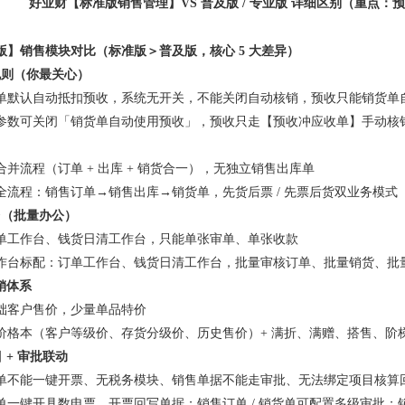
好业财【标准版销售管理】VS 普及版 / 专业版 详细区别（重点
版】销售模块对比（标准版＞普及版，核心 5 大差异）
规则（你最关心）
单默认自动抵扣预收，系统无开关，不能关闭自动核销，预收只能销货单
参数可关闭「销货单自动使用预收」，预收只走【预收冲应收单】手动核
1
2
3
4
5
6
并流程（订单 + 出库 + 销货合一），无独立销售出库单
全流程：销售订单→销售出库→销货单，先货后票 / 先票后货双业务模式
台（批量办公）
单工作台、钱货日清工作台，只能单张审单、单张收款
作台标配：订单工作台、钱货日清工作台，批量审核订单、批量销货、批
促销体系
础客户售价，少量单品特价
价格本（客户等级价、存货分级价、历史售价）+ 满折、满赠、搭售、阶
目 + 审批联动
单不能一键开票、无税务模块、销售单据不能走审批、无法绑定项目核算
单一键开具数电票、开票回写单据；销售订单 / 销货单可配置多级审批；