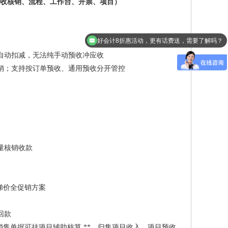
：预收核销、流程、工作台、开票、项目）
好会计8折惠活动，更有话费送，需要了解吗？
好生意特价8折优惠。
自动扣减，无法纯手动预收冲应收
销；支持按订单预收、通用预收分开管控
量核销收款
梯价全促销方案
回款
销售单据可挂项目辅助核算 **，归集项目收入、项目预收