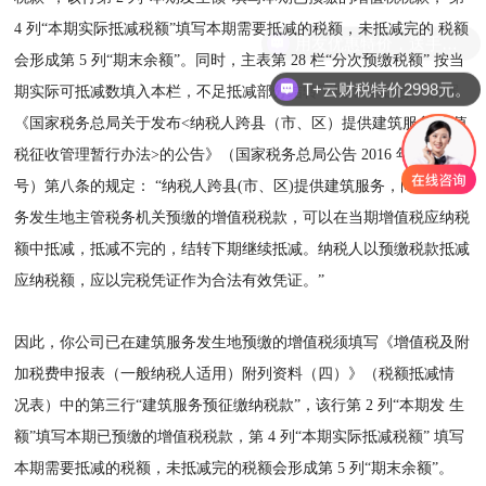
4 列“本期实际抵减税额”填写本期需要抵减的税额，未抵减完的 税额
用友优惠特价，送手机话费，送礼品。
会形成第 5 列“期末余额”。同时，主表第 28 栏“分次预缴税额” 按当
T+云财税特价2998元。
期实际可抵减数填入本栏，不足抵减部分结转下期继续抵减。 根据
《国家税务总局关于发布<纳税人跨县（市、区）提供建筑服务 增值
税征收管理暂行办法>的公告》（国家税务总局公告 2016 年第 17
号）第八条的规定： “纳税人跨县(市、区)提供建筑服务，向建筑服
务发生地主管税务机关预缴的增值税税款，可以在当期增值税应纳税
额中抵减，抵减不完的，结转下期继续抵减。纳税人以预缴税款抵减
应纳税额，应以完税凭证作为合法有效凭证。”
因此，你公司已在建筑服务发生地预缴的增值税须填写《增值税及附
加税费申报表（一般纳税人适用）附列资料（四）》（税额抵减情
况表）中的第三行“建筑服务预征缴纳税款”，该行第 2 列“本期发 生
额”填写本期已预缴的增值税税款，第 4 列“本期实际抵减税额” 填写
本期需要抵减的税额，未抵减完的税额会形成第 5 列“期末余额”。