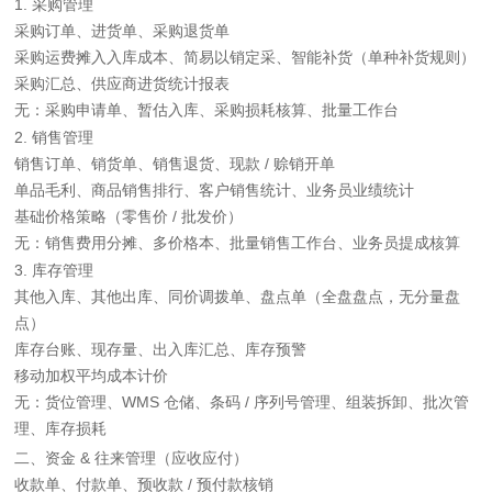
1. 采购管理
采购订单、进货单、采购退货单
采购运费摊入入库成本、简易以销定采、智能补货（单种补货规则）
采购汇总、供应商进货统计报表
无：采购申请单、暂估入库、采购损耗核算、批量工作台
2. 销售管理
销售订单、销货单、销售退货、现款 / 赊销开单
单品毛利、商品销售排行、客户销售统计、业务员业绩统计
基础价格策略（零售价 / 批发价）
无：销售费用分摊、多价格本、批量销售工作台、业务员提成核算
3. 库存管理
其他入库、其他出库、同价调拨单、盘点单（全盘盘点，无分量盘
点）
库存台账、现存量、出入库汇总、库存预警
移动加权平均成本计价
无：货位管理、WMS 仓储、条码 / 序列号管理、组装拆卸、批次管
理、库存损耗
二、资金 & 往来管理（应收应付）
收款单、付款单、预收款 / 预付款核销