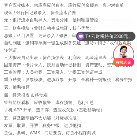
客户应收账本、供应商应付账本、应收应付余额表、客户对账单
现金 / 银行日记账录入、资金流水台账
无：银行流水自动导入、费用分摊、信用额度管控
三、财务模块（业财自动生成凭证，核心优势）
总账：科目设置、凭证录入 / 修改、审核记账、期末结转损益
T+云财税特价2998元。
自动制证：进销存单据一键生成财务凭证（进货 / 销货 / 收付款自动
转凭证）
三大报表自动出表：资产负债表、利润表、现金流量表、科目余额表
固定资产：卡片录入、按月自动计提折旧、资产变动、资产台账报表
工资管理：人员档案、工资录入、计提工资凭证生成
重点缺失：发票模块、进项取票、开票、全税种一键报税、税务申报
表、辅助核算
四、经营报表 & 移动端
经营简版看板、应收预警、库存预警、毛利汇总
手机 APP 开单、查库存、查应收欠款（基础移动端）
五、普及版明确不含功能（对标标准版）
发票、取票、开票、税务申报、进项抵扣
货位、条码、WMS、门店要货、订货小程序商城